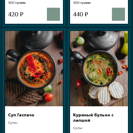
300 грамм
300 грамм
420 ₽
440 ₽
Суп Гаспачо
Куриный бульон с
лапшой
Супы
Супы