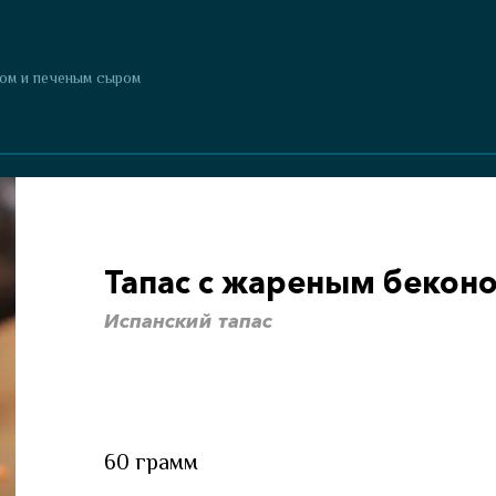
ном и печеным сыром
Тапас с жареным бекон
Испанский тапас
60 грамм