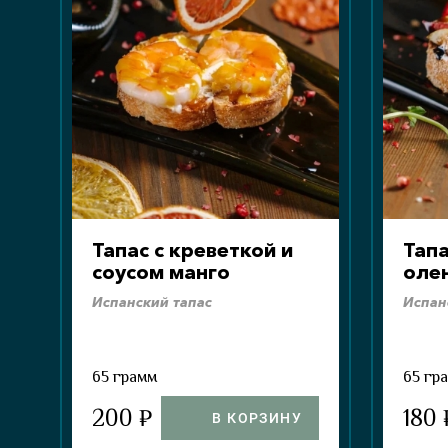
Тапас с креветкой и
Тапа
соусом манго
оле
Испанский тапас
Испан
65 грамм
65 гр
200 ₽
180 
В КОРЗИНУ