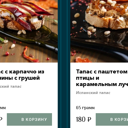
с с карпаччо из
Тапас с паштетом
нины с грушей
птицы и
карамельным лу
ский тапас
Испанский тапас
амм
65 грамм
₽
180 ₽
В КОРЗИНУ
В КОРЗ