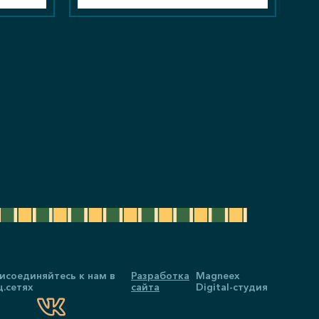
исоединяйтесь к нам в
Разработка
Magneex
ц.сетях
сайта
Digital-студия