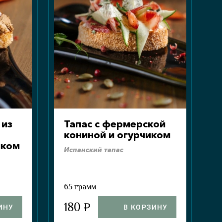
 из
Тапас с фермерской
кониной и огурчиком
чком
Испанский тапас
65 грамм
180 ₽
ИНУ
В КОРЗИНУ