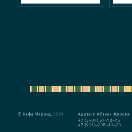
© Кафе Мадрид 2021
Адрес: г. Абакан, ​Кирова,
+7 (3902) 32‒13‒23
+7 (901)‒235‒13‒23