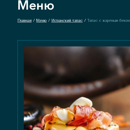
Меню
Главная
/
Меню
/
Испанский тапас
/
Тапас с жареным беко